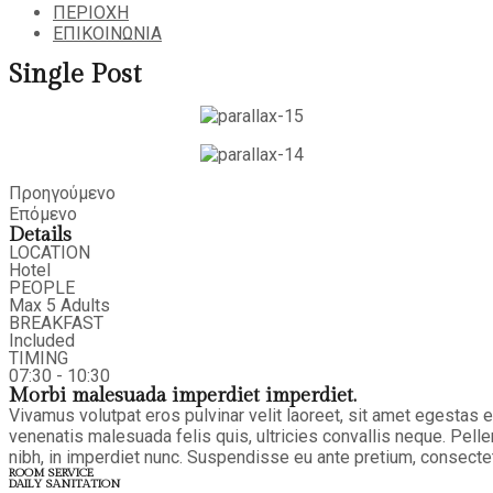
ΠΕΡΙΟΧΗ
ΕΠΙΚΟΙΝΩΝΙΑ
Single Post
Προηγούμενο
Επόμενο
Details
LOCATION
Hotel
PEOPLE
Max 5 Adults
BREAKFAST
Included
TIMING
07:30 - 10:30
Morbi malesuada imperdiet imperdiet.
Vivamus volutpat eros pulvinar velit laoreet, sit amet egestas e
venenatis malesuada felis quis, ultricies convallis neque. Pell
nibh, in imperdiet nunc. Suspendisse eu ante pretium, consecte
ROOM SERVICE
DAILY SANITATION