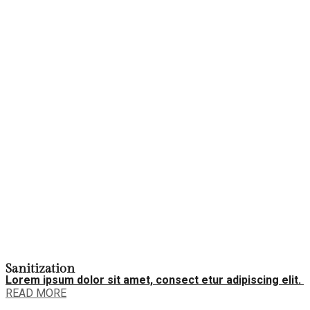
Sanitization
Lorem ipsum dolor sit amet, consect etur adipiscing elit.
READ MORE