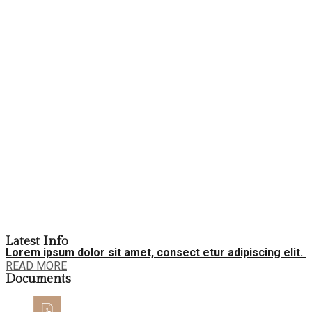
Latest Info
Lorem ipsum dolor sit amet, consect etur adipiscing elit.
READ MORE
Documents